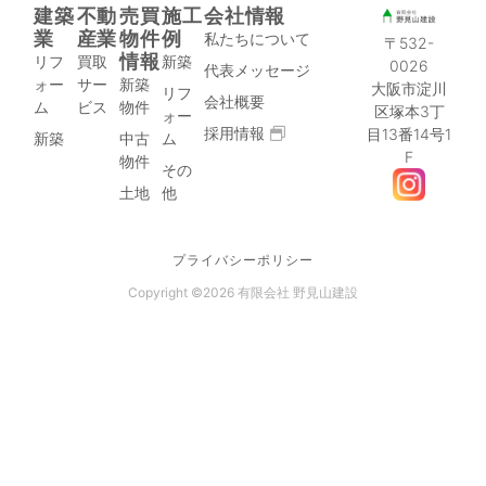
建築
不動
売買
施工
会社情報
業
産業
物件
例
私たちについて
〒532-
情報
リフ
買取
新築
0026
代表メッセージ
ォー
サー
新築
大阪市淀川
リフ
会社概要
ム
ビス
物件
区塚本3丁
ォー
採用情報
目13番14号1
新築
中古
ム
F
物件
その
土地
他
プライバシーポリシー
Copyright ©︎2026 有限会社 野見山建設