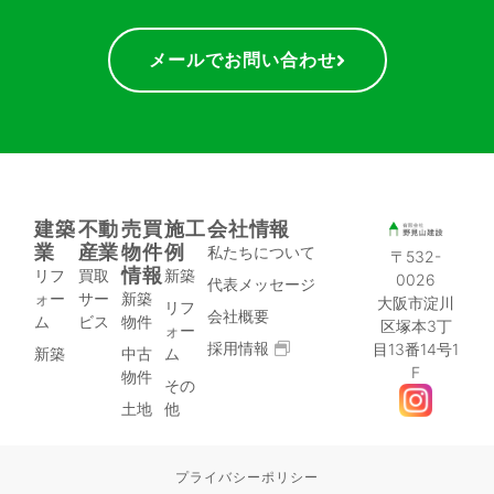
メールでお問い合わせ
建築
不動
売買
施工
会社情報
業
産業
物件
例
私たちについて
〒532-
情報
リフ
買取
新築
0026
代表メッセージ
ォー
サー
新築
大阪市淀川
リフ
会社概要
ム
ビス
物件
区塚本3丁
ォー
採用情報
目13番14号1
新築
中古
ム
F
物件
その
土地
他
プライバシーポリシー